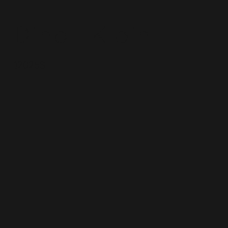
Dino | Klein
12025S