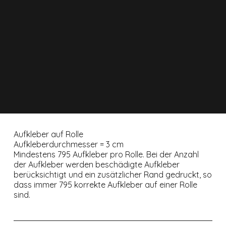
Aufkleber auf Rolle
Aufkleberdurchmesser = 3 cm
Mindestens 795 Aufkleber pro Rolle. Bei der Anzahl
der Aufkleber werden beschädigte Aufkleber
berücksichtigt und ein zusätzlicher Rand gedruckt, so
dass immer 795 korrekte Aufkleber auf einer Rolle
sind.