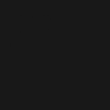
Maus mit
Cupcake
11005