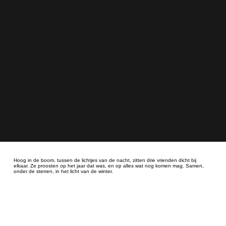
Hoog in de boom, tussen de lichtjes van de nacht, zitten drie vrienden dicht bij
elkaar. Ze proosten op het jaar dat was, en op alles wat nog komen mag. Samen,
onder de sterren, in het licht van de winter.