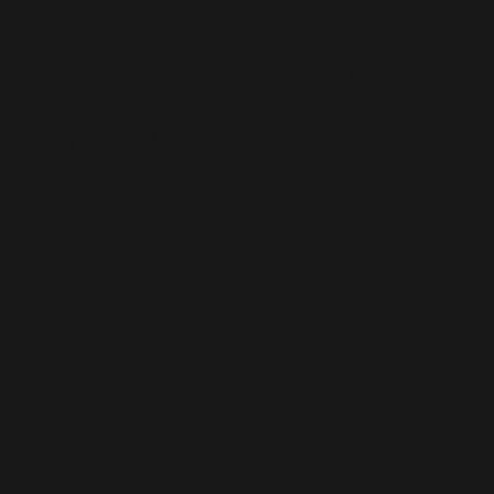
Beer en gans
met slee
11038