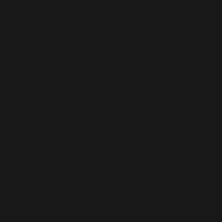
Ooievaar | Big
12039G