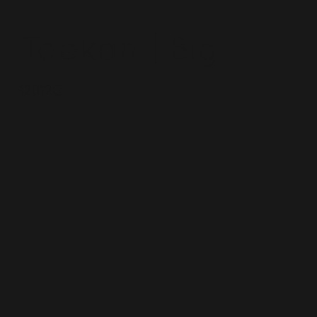
Toekan | Big
12012G